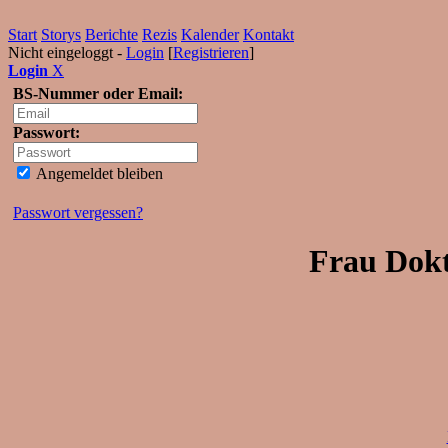
Start
Storys
Berichte
Rezis
Kalender
Kontakt
Nicht eingeloggt -
Login
[
Registrieren
]
Login
X
BS-Nummer oder Email:
Passwort:
Angemeldet bleiben
Passwort vergessen?
Frau Dokt