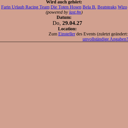
Wird auch gehört:
Farin Urlaub Racing Team
Die Toten Hosen
Bela B.
Beatsteaks
Wizo
(powered by
last.fm
)
Datum:
Do,
29.04.27
Location:
Zum
Einsteller
des Events (zuletzt geändert
unvollständige Angaben