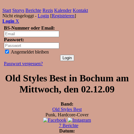
Start
Storys
Berichte
Rezis
Kalender
Kontakt
Nicht eingeloggt -
Login
[
Registrieren
]
Login
X
BS-Nummer oder Email:
Passwort:
Angemeldet bleiben
Passwort vergessen?
Old Styles Best in Bochum am
Mittwoch, den 02.12.09
Band:
Old Styles Best
Punk, Hardcore-Cover
7 Berichte
Datum: