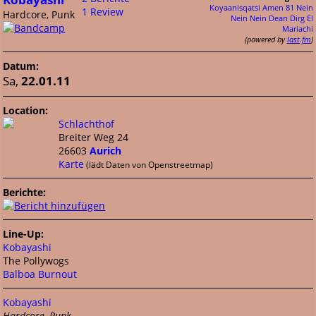
Koyaanisqatsi
Amen 81
Nein
1 Review
Hardcore, Punk
Nein Nein
Dean Dirg
El
Mariachi
(powered by
last.fm
)
Datum:
Sa,
22.01.11
Location:
Schlachthof
Breiter Weg 24
26603
Aurich
Karte
(lädt Daten von Openstreetmap)
Berichte:
Line-Up:
Kobayashi
The Pollywogs
Balboa Burnout
Kobayashi
Hardcore, Punk