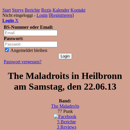
Start
Storys
Berichte
Rezis
Kalender
Kontakt
Nicht eingeloggt -
Login
[
Registrieren
]
Login
X
BS-Nummer oder Email:
Passwort:
Angemeldet bleiben
Passwort vergessen?
The Maladroits in Heilbronn
am Samstag, den 22.06.13
Band:
The Maladro!ts
77 Punk
5 Berichte
3 Reviews