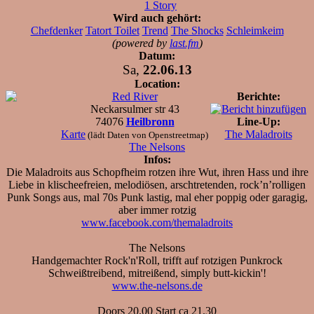
1 Story
Wird auch gehört:
Chefdenker
Tatort Toilet
Trend
The Shocks
Schleimkeim
(powered by
last.fm
)
Datum:
Sa,
22.06.13
Location:
Red River
Berichte:
Neckarsulmer str 43
74076
Heilbronn
Line-Up:
Karte
The Maladroits
(lädt Daten von Openstreetmap)
The Nelsons
Infos:
Die Maladroits aus Schopfheim rotzen ihre Wut, ihren Hass und ihre
Liebe in klischeefreien, melodiösen, arschtretenden, rock’n’rolligen
Punk Songs aus, mal 70s Punk lastig, mal eher poppig oder garagig,
aber immer rotzig
www.facebook.com/themaladroits
The Nelsons
Handgemachter Rock'n'Roll, trifft auf rotzigen Punkrock
Schweißtreibend, mitreißend, simply butt-kickin'!
www.the-nelsons.de
Doors 20.00 Start ca 21.30