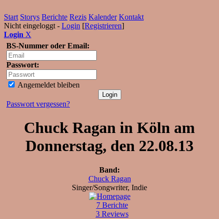
Start
Storys
Berichte
Rezis
Kalender
Kontakt
Nicht eingeloggt -
Login
[
Registrieren
]
Login
X
BS-Nummer oder Email:
Passwort:
Angemeldet bleiben
Passwort vergessen?
Chuck Ragan in Köln am
Donnerstag, den 22.08.13
Band:
Chuck Ragan
Singer/Songwriter, Indie
7 Berichte
3 Reviews