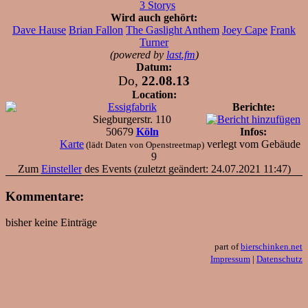
3 Storys
Wird auch gehört:
Dave Hause
Brian Fallon
The Gaslight Anthem
Joey Cape
Frank
Turner
(powered by
last.fm
)
Datum:
Do,
22.08.13
Location:
Essigfabrik
Berichte:
Siegburgerstr. 110
50679
Köln
Infos:
Karte
verlegt vom Gebäude
(lädt Daten von Openstreetmap)
9
Zum
Einsteller
des Events (zuletzt geändert: 24.07.2021 11:47)
Kommentare:
bisher keine Einträge
part of
bierschinken.net
Impressum
|
Datenschutz