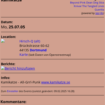
Beyond Pink
Dean Dirg
Slöa
Knivar
The Tangled Lines
Guerilla
(powered by
last.fm
)
Datum:
Mo,
25.07.05
Location:
Hirsch-Q (alt)
Brückstrasse 60-62
44135
Dortmund
Karte
(lädt Daten von Openstreetmap)
Berichte:
Infos:
Kamikatze - All-Grrl-Punk
www.kamikatze.se
Zum
Einsteller
des Events (zuletzt geändert: 09.02.2025 16:28)
Kommentare: