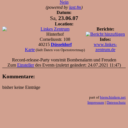
Nein
(powered by
last.fm
)
Datum:
Sa,
23.06.07
Location:
Linkes Zentrum
Berichte:
Hinterhof
Corneliusstr. 108
Infos:
40215
Düsseldorf
www.linkes-
Karte
zentrum.de
(lädt Daten von Openstreetmap)
Record-release-Party vom/mit Bombenalarm und Freuden
Zum
Einsteller
des Events (zuletzt geändert: 24.07.2021 11:47)
Kommentare:
bisher keine Einträge
part of
bierschinken.net
Impressum
|
Datenschutz