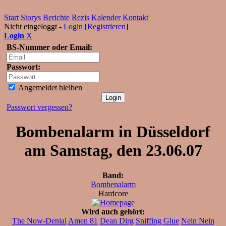
Start
Storys
Berichte
Rezis
Kalender
Kontakt
Nicht eingeloggt -
Login
[
Registrieren
]
Login
X
BS-Nummer oder Email:
Passwort:
Angemeldet bleiben
Passwort vergessen?
Bombenalarm in Düsseldorf
am Samstag, den 23.06.07
Band:
Bombenalarm
Hardcore
Wird auch gehört:
The Now-Denial
Amen 81
Dean Dirg
Sniffing Glue
Nein Nein