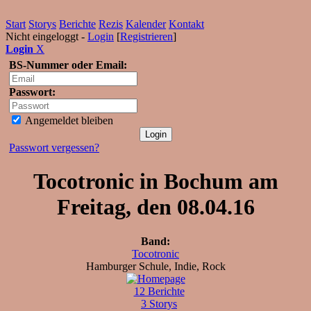
Start
Storys
Berichte
Rezis
Kalender
Kontakt
Nicht eingeloggt -
Login
[
Registrieren
]
Login
X
BS-Nummer oder Email:
Passwort:
Angemeldet bleiben
Passwort vergessen?
Tocotronic in Bochum am
Freitag, den 08.04.16
Band:
Tocotronic
Hamburger Schule, Indie, Rock
12 Berichte
3 Storys