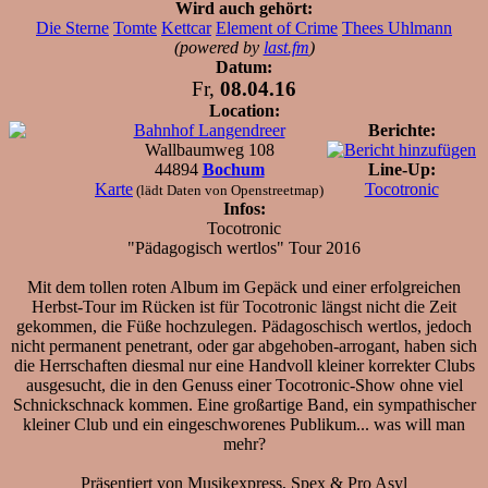
Wird auch gehört:
Die Sterne
Tomte
Kettcar
Element of Crime
Thees Uhlmann
(powered by
last.fm
)
Datum:
Fr,
08.04.16
Location:
Bahnhof Langendreer
Berichte:
Wallbaumweg 108
44894
Bochum
Line-Up:
Karte
Tocotronic
(lädt Daten von Openstreetmap)
Infos:
Tocotronic
"Pädagogisch wertlos" Tour 2016
Mit dem tollen roten Album im Gepäck und einer erfolgreichen
Herbst-Tour im Rücken ist für Tocotronic längst nicht die Zeit
gekommen, die Füße hochzulegen. Pädagoschisch wertlos, jedoch
nicht permanent penetrant, oder gar abgehoben-arrogant, haben sich
die Herrschaften diesmal nur eine Handvoll kleiner korrekter Clubs
ausgesucht, die in den Genuss einer Tocotronic-Show ohne viel
Schnickschnack kommen. Eine großartige Band, ein sympathischer
kleiner Club und ein eingeschworenes Publikum... was will man
mehr?
Präsentiert von Musikexpress, Spex & Pro Asyl