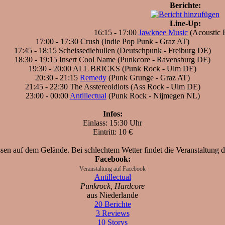
Berichte:
Line-Up:
16:15 - 17:00
Jawknee Music
(Acoustic 
17:00 - 17:30 Crush (Indie Pop Punk - Graz AT)
17:45 - 18:15 Scheissediebullen (Deutschpunk - Freiburg DE)
18:30 - 19:15 Insert Cool Name (Punkcore - Ravensburg DE)
19:30 - 20:00 ALL BRICKS (Punk Rock - Ulm DE)
20:30 - 21:15
Remedy
(Punk Grunge - Graz AT)
21:45 - 22:30 The Asstereoidiots (Ass Rock - Ulm DE)
23:00 - 00:00
Antillectual
(Punk Rock - Nijmegen NL)
Infos:
Einlass: 15:30 Uhr
Eintritt: 10 €
en auf dem Gelände. Bei schlechtem Wetter findet die Veranstaltung dr
Facebook:
Veranstaltung auf Facebook
Antillectual
Punkrock, Hardcore
aus Niederlande
20 Berichte
3 Reviews
10 Storys