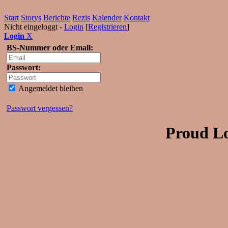
Start
Storys
Berichte
Rezis
Kalender
Kontakt
Nicht eingeloggt -
Login
[
Registrieren
]
Login
X
BS-Nummer oder Email:
Passwort:
Angemeldet bleiben
Passwort vergessen?
Proud Lo