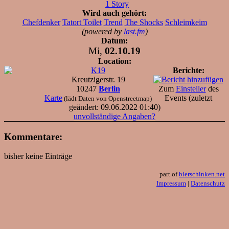
1 Story
Wird auch gehört:
Chefdenker
Tatort Toilet
Trend
The Shocks
Schleimkeim
(powered by
last.fm
)
Datum:
Mi,
02.10.19
Location:
K19
Berichte:
Kreutzigerstr. 19
10247
Berlin
Zum
Einsteller
des
Karte
Events (zuletzt
(lädt Daten von Openstreetmap)
geändert: 09.06.2022 01:40)
unvollständige Angaben?
Kommentare:
bisher keine Einträge
part of
bierschinken.net
Impressum
|
Datenschutz