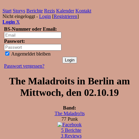
Start
Storys
Berichte
Rezis
Kalender
Kontakt
Nicht eingeloggt -
Login
[
Registrieren
]
Login
X
BS-Nummer oder Email:
Passwort:
Angemeldet bleiben
Passwort vergessen?
The Maladroits in Berlin am
Mittwoch, den 02.10.19
Band:
The Maladro!ts
77 Punk
5 Berichte
3 Reviews