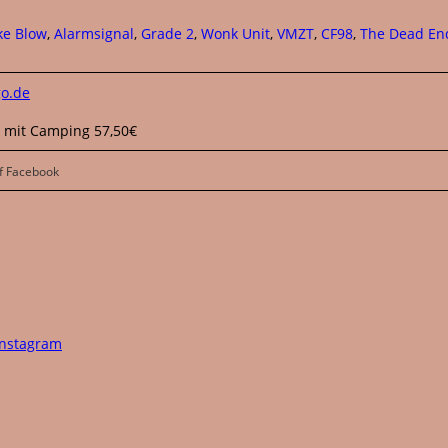
e Blow
,
Alarmsignal
,
Grade 2
,
Wonk Unit
,
VMZT
,
CF98
,
The Dead En
go.de
, mit Camping 57,50€
f Facebook