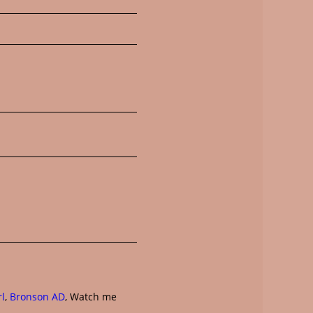
rl
,
Bronson AD
, Watch me