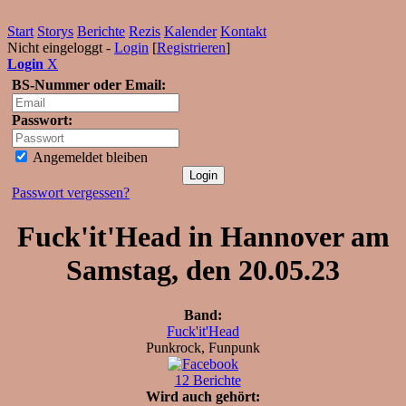
Start
Storys
Berichte
Rezis
Kalender
Kontakt
Nicht eingeloggt -
Login
[
Registrieren
]
Login
X
BS-Nummer oder Email:
Passwort:
Angemeldet bleiben
Passwort vergessen?
Fuck'it'Head in Hannover am
Samstag, den 20.05.23
Band:
Fuck'it'Head
Punkrock, Funpunk
12 Berichte
Wird auch gehört: