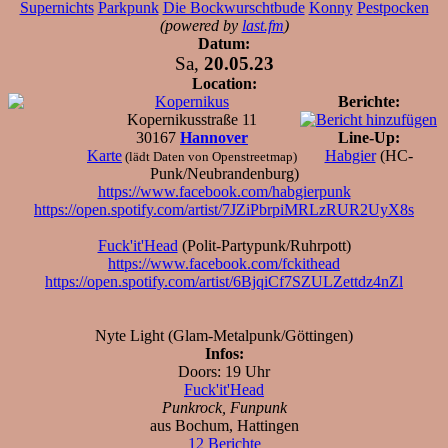
Supernichts
Parkpunk
Die Bockwurschtbude
Konny
Pestpocken
(powered by
last.fm
)
Datum:
Sa,
20.05.23
Location:
Kopernikus
Berichte:
Kopernikusstraße 11
30167
Hannover
Line-Up:
Karte
Habgier
(HC-
(lädt Daten von Openstreetmap)
Punk/Neubrandenburg)
https://www.facebook.com/habgierpunk
https://open.spotify.com/artist/7JZiPbrpiMRLzRUR2UyX8s
Fuck'it'Head
(Polit-Partypunk/Ruhrpott)
https://www.facebook.com/fckithead
https://open.spotify.com/artist/6BjqiCf7SZULZettdz4nZl
Nyte Light (Glam-Metalpunk/Göttingen)
Infos:
Doors: 19 Uhr
Fuck'it'Head
Punkrock, Funpunk
aus Bochum, Hattingen
12 Berichte