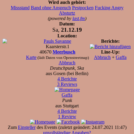
Wird auch gehört:
Missstand
Band ohne Anspruch
Pestpocken
Fucking Angry
Absturtz
(powered by
last.fm
)
Datum:
Sa,
21.12.19
Location:
Pauls Savanne
Berichte:
Kaarsterstr.1
40670
Meerbusch
Line-Up:
Karte
Abbruch
+
Gaffa
(lädt Daten von Openstreetmap)
Abbruch
Deutschpunk, Ska
aus Gosen (bei Berlin)
4 Berichte
3 Reviews
Gaffa
Punk
aus Stuttgart
4 Berichte
1 Review
Zum
Einsteller
des Events (zuletzt geändert: 24.07.2021 11:47)
unvollständige Angaben?