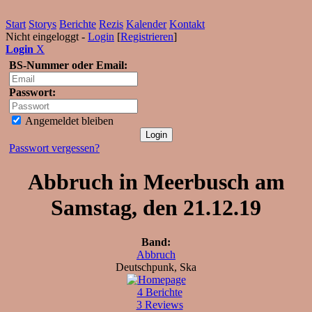
Start
Storys
Berichte
Rezis
Kalender
Kontakt
Nicht eingeloggt -
Login
[
Registrieren
]
Login
X
BS-Nummer oder Email:
Passwort:
Angemeldet bleiben
Passwort vergessen?
Abbruch in Meerbusch am
Samstag, den 21.12.19
Band:
Abbruch
Deutschpunk, Ska
4 Berichte
3 Reviews