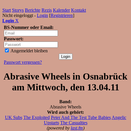
Start
Storys
Berichte
Rezis
Kalender
Kontakt
Nicht eingeloggt -
Login
[
Registrieren
]
Login
X
BS-Nummer oder Email:
Passwort:
Angemeldet bleiben
Passwort vergessen?
Abrasive Wheels in Osnabrück
am Mittwoch, den 13.04.11
Band:
Abrasive Wheels
Wird auch gehört:
UK Subs
The Exploited
Peter And The Test Tube Babies
Angelic
Upstarts
The Casualties
(powered by
last.fm
)