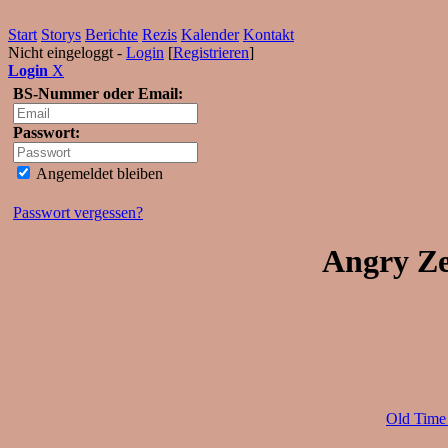
Start
Storys
Berichte
Rezis
Kalender
Kontakt
Nicht eingeloggt -
Login
[
Registrieren
]
Login
X
BS-Nummer oder Email:
Passwort:
Angemeldet bleiben
Passwort vergessen?
Angry Ze
Old Time