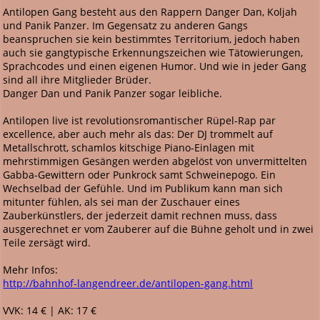
Antilopen Gang besteht aus den Rappern Danger Dan, Koljah
und Panik Panzer. Im Gegensatz zu anderen Gangs
beanspruchen sie kein bestimmtes Territorium, jedoch haben
auch sie gangtypische Erkennungszeichen wie Tätowierungen,
Sprachcodes und einen eigenen Humor. Und wie in jeder Gang
sind all ihre Mitglieder Brüder.
Danger Dan und Panik Panzer sogar leibliche.
Antilopen live ist revolutionsromantischer Rüpel-Rap par
excellence, aber auch mehr als das: Der DJ trommelt auf
Metallschrott, schamlos kitschige Piano-Einlagen mit
mehrstimmigen Gesängen werden abgelöst von unvermittelten
Gabba-Gewittern oder Punkrock samt Schweinepogo. Ein
Wechselbad der Gefühle. Und im Publikum kann man sich
mitunter fühlen, als sei man der Zuschauer eines
Zauberkünstlers, der jederzeit damit rechnen muss, dass
ausgerechnet er vom Zauberer auf die Bühne geholt und in zwei
Teile zersägt wird.
Mehr Infos:
http://bahnhof-langendreer.de/antilopen-gang.html
VVK: 14 € | AK: 17 €