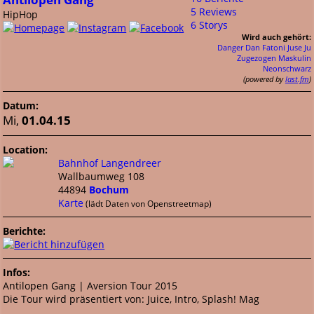
5 Reviews
HipHop
6 Storys
Wird auch gehört:
Danger Dan
Fatoni
Juse Ju
Zugezogen Maskulin
Neonschwarz
(powered by
last.fm
)
Datum:
Mi,
01.04.15
Location:
Bahnhof Langendreer
Wallbaumweg 108
44894
Bochum
Karte
(lädt Daten von Openstreetmap)
Berichte:
Infos:
Antilopen Gang | Aversion Tour 2015
Die Tour wird präsentiert von: Juice, Intro, Splash! Mag