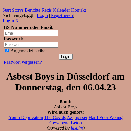
Start
Storys
Berichte
Rezis
Kalender
Kontakt
Nicht eingeloggt -
Login
[
Registrieren
]
Login
X
BS-Nummer oder Email:
Passwort:
Angemeldet bleiben
Passwort vergessen?
Asbest Boys in Düsseldorf am
Donnerstag, den 06.04.23
Band:
Asbest Boys
Wird auch gehört:
Youth Deprivation
The Covids
Azijnpisser
Hard Voor Weinig
Gewapend Beton
(powered by
last.fm
)