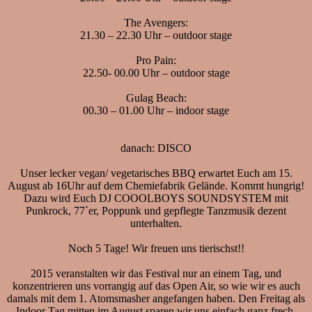
The Avengers:
21.30 – 22.30 Uhr – outdoor stage
Pro Pain:
22.50- 00.00 Uhr – outdoor stage
Gulag Beach:
00.30 – 01.00 Uhr – indoor stage
danach: DISCO
Unser lecker vegan/ vegetarisches BBQ erwartet Euch am 15.
August ab 16Uhr auf dem Chemiefabrik Gelände. Kommt hungrig!
Dazu wird Euch DJ COOOLBOYS SOUNDSYSTEM mit
Punkrock, 77`er, Poppunk und gepflegte Tanzmusik dezent
unterhalten.
Noch 5 Tage! Wir freuen uns tierischst!!
2015 veranstalten wir das Festival nur an einem Tag, und
konzentrieren uns vorrangig auf das Open Air, so wie wir es auch
damals mit dem 1. Atomsmasher angefangen haben. Den Freitag als
Indoor Tag mitten im August sparen wir uns einfach ganz frech.