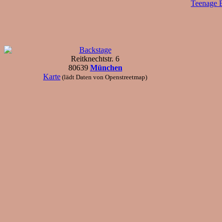
Teenage B
Backstage
Reitknechtstr. 6
80639
München
Karte
(lädt Daten von Openstreetmap)