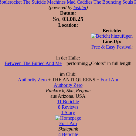
ottlerocket
The Suicide Machines
Mad Caddies
The Bouncing Souls
(powered by
last.fm
)
Datum:
So,
03.08.25
Location:
Berichte:
Line-Up:
Free & Easy Festival
:
in der Halle:
Between The Buried And Me
– performing „Colors" in full length
im Club:
Authority Zero
+ THE ANTI QUEENS +
For I Am
Authority Zero
Punkrock, Ska, Reggae
aus Arizona, USA
11 Berichte
8 Reviews
1 Story
For I Am
Skatepunk
4 Berichte