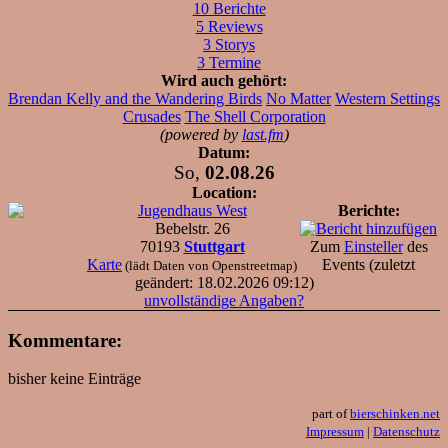
10 Berichte
5 Reviews
3 Storys
3 Termine
Wird auch gehört:
Brendan Kelly and the Wandering Birds
No Matter
Western Settings
Crusades
The Shell Corporation
(powered by
last.fm
)
Datum:
So,
02.08.26
Location:
Jugendhaus West
Berichte:
Bebelstr. 26
70193
Stuttgart
Zum
Einsteller
des
Karte
Events (zuletzt
(lädt Daten von Openstreetmap)
geändert: 18.02.2026 09:12)
unvollständige Angaben?
Kommentare:
bisher keine Einträge
part of
bierschinken.net
Impressum
|
Datenschutz