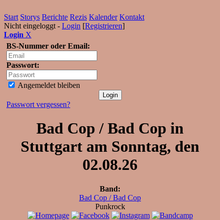
Start
Storys
Berichte
Rezis
Kalender
Kontakt
Nicht eingeloggt -
Login
[
Registrieren
]
Login
X
BS-Nummer oder Email:
Passwort:
Angemeldet bleiben
Passwort vergessen?
Bad Cop / Bad Cop in
Stuttgart am Sonntag, den
02.08.26
Band:
Bad Cop / Bad Cop
Punkrock