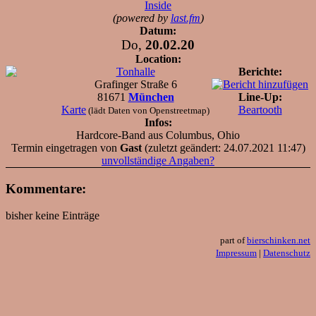
Inside
(powered by
last.fm
)
Datum:
Do,
20.02.20
Location:
Tonhalle
Berichte:
Grafinger Straße 6
81671
München
Line-Up:
Karte
Beartooth
(lädt Daten von Openstreetmap)
Infos:
Hardcore-Band aus Columbus, Ohio
Termin eingetragen von
Gast
(zuletzt geändert: 24.07.2021 11:47)
unvollständige Angaben?
Kommentare:
bisher keine Einträge
part of
bierschinken.net
Impressum
|
Datenschutz