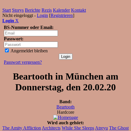
Start
Storys
Berichte
Rezis
Kalender
Kontakt
Nicht eingeloggt -
Login
[
Registrieren
]
Login
X
BS-Nummer oder Email:
Passwort:
Angemeldet bleiben
Passwort vergessen?
Beartooth in München am
Donnerstag, den 20.02.20
Band:
Beartooth
Hardcore
Wird auch gehört:
The Amity Affliction
Architects
While She Sleeps
Atreyu
The Ghost