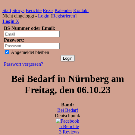
Start
Storys
Berichte
Rezis
Kalender
Kontakt
Nicht eingeloggt -
Login
[
Registrieren
]
Login
X
BS-Nummer oder Email:
Passwort:
Angemeldet bleiben
Passwort vergessen?
Bei Bedarf in Nürnberg am
Freitag, den 06.10.23
Band:
Bei Bedarf
Deutschpunk
5 Berichte
3 Reviews