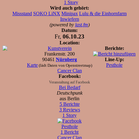
1 Story
Wird auch gehört:
Missstand
SOKO LiNX
Minipax
Lulu & die Einhornfarm
Inwiefern
(powered by
last.fm
)
Datum:
Fr,
06.10.23
Location:
Kunstverein
Berichte:
Frankenstr. 200
90461
Nürnberg
Line-Up:
Karte
Pesthole
(lädt Daten von Openstreetmap)
Cancer Clan
Facebook:
Veranstaltung auf Facebook
Bei Bedarf
Deutschpunk
aus Berlin
5 Berichte
3 Reviews
1 Story
Pesthole
1 Bericht
Cancer Clan