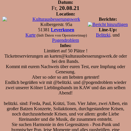
Datum:
Fr,
20.08.21
Location:
Kulturausbesserungswerk
Berichte:
Kolbergerstr. 95a
51381
Leverkusen
Line-Up:
Karte
Belitzki
. und
(lädt Daten von Openstreetmap)
Pogendroblem
Infos:
Limitiert auf 50 Plätze !
Ticketreservierungen an karten@kulturausbesserungswerk.de oder
bei den Bands.
Kommt mit eurem Nachweis über euren Test, eure Impfung oder
Genesung.
Aber so oder so am liebsten getestet!
Endlich begrüßen wir mit @belitzki. und @pogendroblem wieder
zwei unserer Kölner Lieblingsbands im KAW und das am selben
Abend!
belitzki. sind: Freda, Paul, Krätzi, Tom. Vier Jahre, zwei Alben, ein
großer Batzen Konzerte, Soliaktionen, durchgestandene Krisen,
noch durchzustehende Krisen, und vor allem: große Liebe
füreinander und die Musik, die zusammen entsteht.
Sie suchen Harmonie in den Gegensätzen - Post-Punk und
hymnischer Pop, leise Momente und alles rausbrüllen, eine