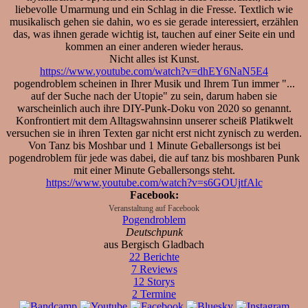
liebevolle Umarmung und ein Schlag in die Fresse. Textlich wie
musikalisch gehen sie dahin, wo es sie gerade interessiert, erzählen
das, was ihnen gerade wichtig ist, tauchen auf einer Seite ein und
kommen an einer anderen wieder heraus.
Nicht alles ist Kunst.
https://www.youtube.com/watch?v=dhEY6NaN5E4
pogendroblem scheinen in Ihrer Musik und Ihrem Tun immer "...
auf der Suche nach der Utopie" zu sein, darum haben sie
warscheinlich auch ihre DIY-Punk-Doku von 2020 so genannt.
Konfrontiert mit dem Alltagswahnsinn unserer scheiß Platikwelt
versuchen sie in ihren Texten gar nicht erst nicht zynisch zu werden.
Von Tanz bis Moshbar und 1 Minute Geballersongs ist bei
pogendroblem für jede was dabei, die auf tanz bis moshbaren Punk
mit einer Minute Geballersongs steht.
https://www.youtube.com/watch?v=s6GOUjtfAlc
Facebook:
Veranstaltung auf Facebook
Pogendroblem
Deutschpunk
aus Bergisch Gladbach
22 Berichte
7 Reviews
12 Storys
2 Termine