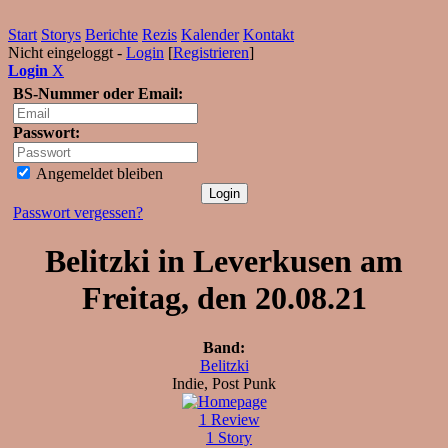
Start
Storys
Berichte
Rezis
Kalender
Kontakt
Nicht eingeloggt -
Login
[
Registrieren
]
Login
X
BS-Nummer oder Email:
Passwort:
Angemeldet bleiben
Passwort vergessen?
Belitzki in Leverkusen am
Freitag, den 20.08.21
Band:
Belitzki
Indie, Post Punk
1 Review
1 Story