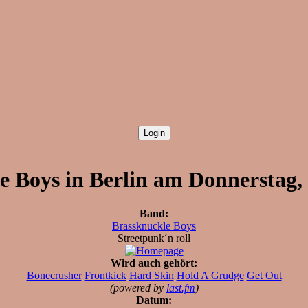
e Boys in Berlin am Donnerstag, 
Band:
Brassknuckle Boys
Streetpunk´n roll
Wird auch gehört:
Bonecrusher
Frontkick
Hard Skin
Hold A Grudge
Get Out
(powered by
last.fm
)
Datum: