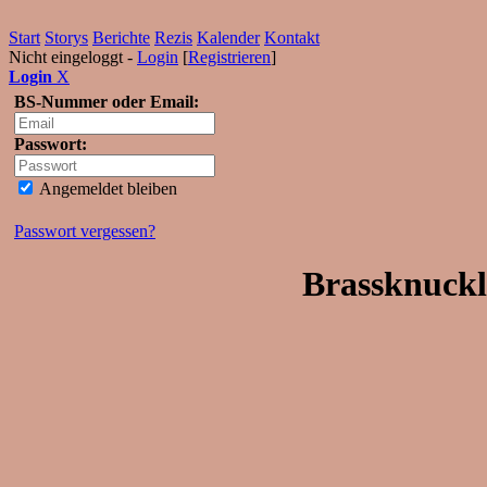
Start
Storys
Berichte
Rezis
Kalender
Kontakt
Nicht eingeloggt -
Login
[
Registrieren
]
Login
X
BS-Nummer oder Email:
Passwort:
Angemeldet bleiben
Passwort vergessen?
Brassknuckl