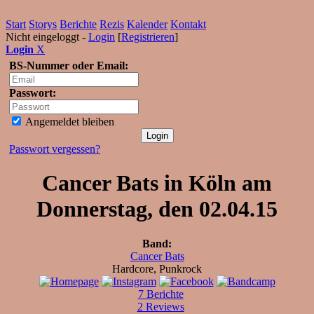
Start
Storys
Berichte
Rezis
Kalender
Kontakt
Nicht eingeloggt -
Login
[
Registrieren
]
Login
X
BS-Nummer oder Email:
Passwort:
Angemeldet bleiben
Passwort vergessen?
Cancer Bats in Köln am
Donnerstag, den 02.04.15
Band:
Cancer Bats
Hardcore, Punkrock
7 Berichte
2 Reviews