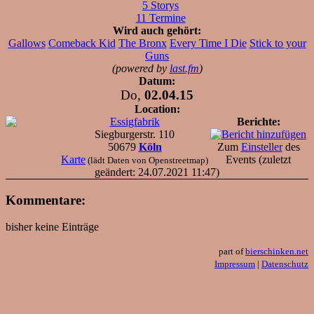
5 Storys
11 Termine
Wird auch gehört:
Gallows
Comeback Kid
The Bronx
Every Time I Die
Stick to your
Guns
(powered by
last.fm
)
Datum:
Do,
02.04.15
Location:
Essigfabrik
Berichte:
Siegburgerstr. 110
50679
Köln
Zum
Einsteller
des
Karte
Events (zuletzt
(lädt Daten von Openstreetmap)
geändert: 24.07.2021 11:47)
Kommentare:
bisher keine Einträge
part of
bierschinken.net
Impressum
|
Datenschutz