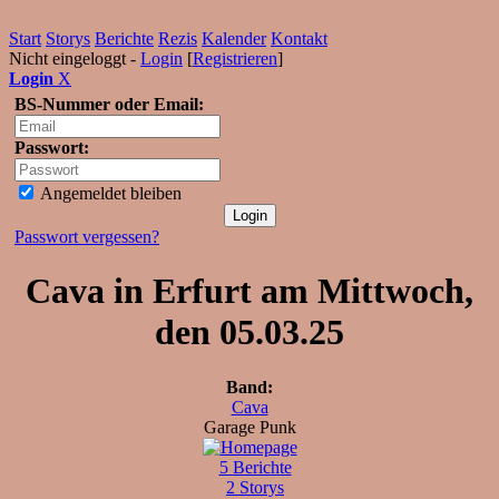
Start
Storys
Berichte
Rezis
Kalender
Kontakt
Nicht eingeloggt -
Login
[
Registrieren
]
Login
X
BS-Nummer oder Email:
Passwort:
Angemeldet bleiben
Passwort vergessen?
Cava in Erfurt am Mittwoch,
den 05.03.25
Band:
Cava
Garage Punk
5 Berichte
2 Storys