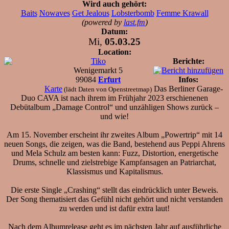
Wird auch gehört:
Baits
Nowaves
Get Jealous
Lobsterbomb
Femme Krawall
(powered by
last.fm
)
Datum:
Mi,
05.03.25
Location:
Tiko
Berichte:
Wenigemarkt 5
99084
Erfurt
Infos:
Karte
Das Berliner Garage-
(lädt Daten von Openstreetmap)
Duo CAVA ist nach ihrem im Frühjahr 2023 erschienenen
Debütalbum „Damage Control“ und unzähligen Shows zurück –
und wie!
Am 15. November erscheint ihr zweites Album „Powertrip“ mit 14
neuen Songs, die zeigen, was die Band, bestehend aus Peppi Ahrens
und Mela Schulz am besten kann: Fuzz, Distortion, energetische
Drums, schnelle und zielstrebige Kampfansagen an Patriarchat,
Klassismus und Kapitalismus.
Die erste Single „Crashing“ stellt das eindrücklich unter Beweis.
Der Song thematisiert das Gefühl nicht gehört und nicht verstanden
zu werden und ist dafür extra laut!
Nach dem Albumrelease geht es im nächsten Jahr auf ausführliche