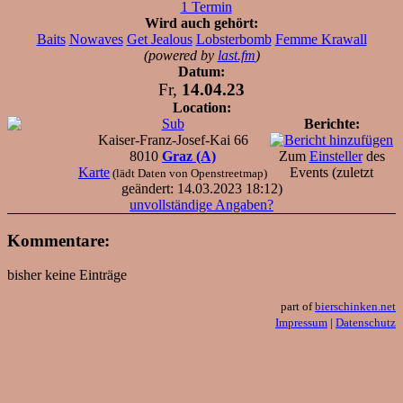
1 Termin
Wird auch gehört:
Baits
Nowaves
Get Jealous
Lobsterbomb
Femme Krawall
(powered by
last.fm
)
Datum:
Fr,
14.04.23
Location:
Sub
Berichte:
Kaiser-Franz-Josef-Kai 66
8010
Graz (A)
Zum
Einsteller
des
Karte
Events (zuletzt
(lädt Daten von Openstreetmap)
geändert: 14.03.2023 18:12)
unvollständige Angaben?
Kommentare:
bisher keine Einträge
part of
bierschinken.net
Impressum
|
Datenschutz