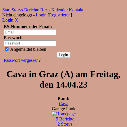
Start
Storys
Berichte
Rezis
Kalender
Kontakt
Nicht eingeloggt -
Login
[
Registrieren
]
Login
X
BS-Nummer oder Email:
Passwort:
Angemeldet bleiben
Passwort vergessen?
Cava in Graz (A) am Freitag,
den 14.04.23
Band:
Cava
Garage Punk
5 Berichte
2 Storys