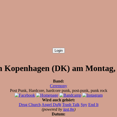
n Kopenhagen (DK) am Montag, d
Band:
Ceremony
Post Punk, Hardcore, hardcore punk, post-punk, punk rock
Wird auch gehört:
Drug Church
Angel Du$t
Trash Talk
Spy
End It
(powered by
last.fm
)
Datum: