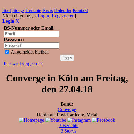
Start
Storys
Berichte
Rezis
Kalender
Kontakt
Nicht eingeloggt -
Login
[
Registrieren
]
Login
X
BS-Nummer oder Email:
Passwort:
Angemeldet bleiben
Passwort vergessen?
Converge in Köln am Freitag,
den 27.04.18
Band:
Converge
Hardcore, Post-Hardcore, Metal
3 Berichte
3 Storys