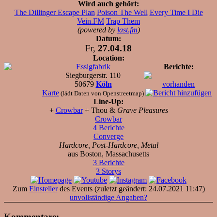
Wird auch gehört:
The Dillinger Escape Plan
Poison The Well
Every Time I Die
Vein.FM
Trap Them
(powered by
last.fm
)
Datum:
Fr,
27.04.18
Location:
Essigfabrik
Berichte:
Siegburgerstr. 110
50679
Köln
vorhanden
Karte
(lädt Daten von Openstreetmap)
Line-Up:
+
Crowbar
+ Thou &
Grave Pleasures
Crowbar
4 Berichte
Converge
Hardcore, Post-Hardcore, Metal
aus Boston, Massachusetts
3 Berichte
3 Storys
Zum
Einsteller
des Events (zuletzt geändert: 24.07.2021 11:47)
unvollständige Angaben?
Kommentare: