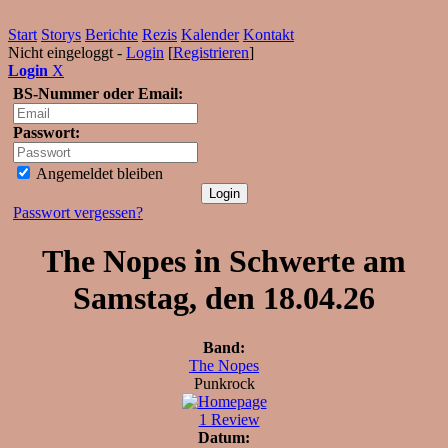
Start
Storys
Berichte
Rezis
Kalender
Kontakt
Nicht eingeloggt -
Login
[
Registrieren
]
Login
X
BS-Nummer oder Email:
Passwort:
Angemeldet bleiben
Passwort vergessen?
The Nopes in Schwerte am
Samstag, den 18.04.26
Band:
The Nopes
Punkrock
1 Review
Datum: