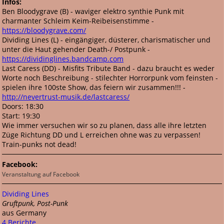
Infos:
Ben Bloodygrave (B) - waviger elektro synthie Punk mit
charmanter Schleim Keim-Reibeisenstimme -
https://bloodygrave.com/
Dividing Lines (L) - eingängiger, düsterer, charismatischer und
unter die Haut gehender Death-/ Postpunk -
https://dividinglines.bandcamp.com
Last Caress (DD) - Misfits Tribute Band - dazu braucht es weder
Worte noch Beschreibung - stilechter Horrorpunk vom feinsten -
spielen ihre 100ste Show, das feiern wir zusammen!!! -
http://nevertrust-musik.de/lastcaress/
Doors: 18:30
Start: 19:30
Wie immer versuchen wir so zu planen, dass alle ihre letzten
Züge Richtung DD und L erreichen ohne was zu verpassen!
Train-punks not dead!
Facebook:
Veranstaltung auf Facebook
Dividing Lines
Gruftpunk, Post-Punk
aus Germany
4 Berichte