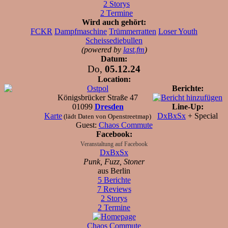
2 Storys
2 Termine
Wird auch gehört:
FCKR
Dampfmaschine
Trümmerratten
Loser Youth
Scheissediebullen
(powered by
last.fm
)
Datum:
Do,
05.12.24
Location:
Ostpol
Berichte:
Königsbrücker Straße 47
01099
Dresden
Line-Up:
Karte
DxBxSx
+ Special
(lädt Daten von Openstreetmap)
Guest:
Chaos Commute
Facebook:
Veranstaltung auf Facebook
DxBxSx
Punk, Fuzz, Stoner
aus Berlin
5 Berichte
7 Reviews
2 Storys
2 Termine
Chaos Commute