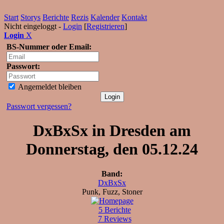
Start
Storys
Berichte
Rezis
Kalender
Kontakt
Nicht eingeloggt -
Login
[
Registrieren
]
Login
X
BS-Nummer oder Email:
Passwort:
Angemeldet bleiben
Passwort vergessen?
DxBxSx in Dresden am
Donnerstag, den 05.12.24
Band:
DxBxSx
Punk, Fuzz, Stoner
5 Berichte
7 Reviews