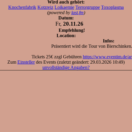
Wird auch gehört:
Knochenfabrik
Kotzreiz
Loikaemie
Terrorgruppe
Toxoplasma
(powered by
last.fm
)
Datum:
Fr,
20.11.26
Empfehlung!
Location:
Infos:
Präsentiert wird die Tour von Bierschinken
Tickets 25€ zzgl Gebühren
https://www.eventim.de/art
Zum
Einsteller
des Events (zuletzt geändert: 29.03.2026 10:49)
unvollständige Angaben?