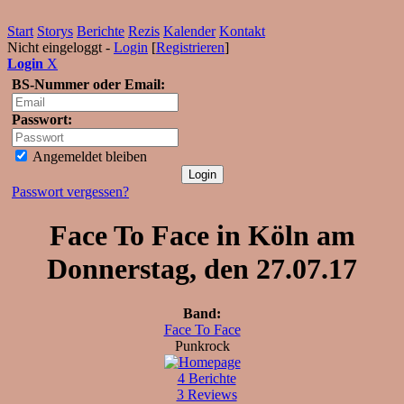
Start
Storys
Berichte
Rezis
Kalender
Kontakt
Nicht eingeloggt -
Login
[
Registrieren
]
Login
X
BS-Nummer oder Email:
Passwort:
Angemeldet bleiben
Passwort vergessen?
Face To Face in Köln am
Donnerstag, den 27.07.17
Band:
Face To Face
Punkrock
4 Berichte
3 Reviews