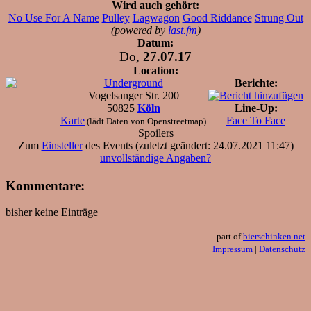
Wird auch gehört:
No Use For A Name
Pulley
Lagwagon
Good Riddance
Strung Out
(powered by
last.fm
)
Datum:
Do,
27.07.17
Location:
Underground
Berichte:
Vogelsanger Str. 200
50825
Köln
Line-Up:
Karte
Face To Face
(lädt Daten von Openstreetmap)
Spoilers
Zum
Einsteller
des Events (zuletzt geändert: 24.07.2021 11:47)
unvollständige Angaben?
Kommentare:
bisher keine Einträge
part of
bierschinken.net
Impressum
|
Datenschutz