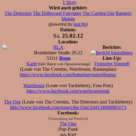
1 Story
Wird auch gehört:
The Detectors
The Driftwood Fairytales
The Casting Out
Bangers
Matula
(powered by
last.fm
)
Datum:
Sa,
25.02.12
Location:
BLA
Berichte:
Bornheimer Straße 20-22
53111
Bonn
Line-Up:
Karte
Featuring Yourself
(lädt Daten von Openstreetmap)
(Leute von The Creetins, Warehouse, Rantanplan)
https://www.facebook.com/featuringyourselfmusic
Warehouse
(Leute von Tackleberry, Frau Potz)
https://www.facebook.com/warehousepunk
The One
(Leute von The Creetins, The Detectors und Tackleberry)
http://www.facebook.com/pages/the-One/244134008981073
Facebook:
Veranstaltung auf Facebook
The One
Pop-Punk
aus Kiel