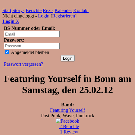
Start
Storys
Berichte
Rezis
Kalender
Kontakt
Nicht eingeloggt -
Login
[
Registrieren
]
Login
X
BS-Nummer oder Email:
Passwort:
Angemeldet bleiben
Passwort vergessen?
Featuring Yourself in Bonn am
Samstag, den 25.02.12
Band:
Featuring Yourself
Post Punk, Wave, Punkrock
2 Berichte
1 Review