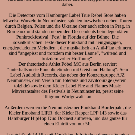
dabei.
Die Detectors vom Hamburger Label True Rebel Store haben
teilweise Wurzeln in Neumünster, spielten inzwischen neben Touren
durch Belgien, Polen und die Ukraine aber auch schon in Prag, in
Bordeaux und standen neben den Descendents beim legendären
Punkrockfestival "Fest" in Florida auf der Bühne. Die
sozialkritischen Texte dieser Punkband mit "eingängigen,
energiegeladenen Melodien", die musikalisch an Anti-Flag erinnern,
sind "angepisst und trotzdem mit bester Laune", "wütend und
trotzdem voller Hoffnung".
Der rhetorische Athlet Pöbel MC aus Berlin serviert
"unterhaltsamste Punchlinetiraden mit Geist und Haltung". Sein
Label Audiolith Records, das neben der Konzertgruppe AJZ
Neumünster, dem Verein für Toleranz und Zivilcourage (verein-
tolzi.de) sowie dem Kieler Label Fire and Flames Music
Mitveranstalter des Festivals in Neumünster ist, preist seine
"filigrane Wortgewalt" an.
Außerdem werden die Neumünsteraner Punkband Borderpaki, die
Kieler Emoband LIRR, der Kieler Rapper LPP 143 sowie das
Hamburger HipHop-Duo Docnest auftreten, und das ganze für
einen Eintritt von nur 5€.
Los geht's ab 14 Uhr mit Vorträgen, Infotischen diverser Vereine