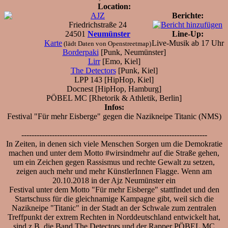
Location:
AJZ
Berichte:
Friedrichstraße 24
24501
Neumünster
Line-Up:
Karte
Live-Musik ab 17 Uhr
(lädt Daten von Openstreetmap)
Borderpaki
[Punk, Neumünster]
Lirr
[Emo, Kiel]
The Detectors
[Punk, Kiel]
LPP 143 [HipHop, Kiel]
Docnest [HipHop, Hamburg]
PÖBEL MC [Rhetorik & Athletik, Berlin]
Infos:
Festival "Für mehr Eisberge" gegen die Nazikneipe Titanic (NMS)
-------------------------------------------------------------------------
In Zeiten, in denen sich viele Menschen Sorgen um die Demokratie
machen und unter dem Motto #wirsindmehr auf die Straße gehen,
um ein Zeichen gegen Rassismus und rechte Gewalt zu setzen,
zeigen auch mehr und mehr KünstlerInnen Flagge. Wenn am
20.10.2018 in der Ajz Neumünster ein
Festival unter dem Motto "Für mehr Eisberge" stattfindet und den
Startschuss für die gleichnamige Kampagne gibt, weil sich die
Nazikneipe "Titanic" in der Stadt an der Schwale zum zentralen
Treffpunkt der extrem Rechten in Norddeutschland entwickelt hat,
sind z.B. die Band The Detectors und der Rapper PÖBEL MC