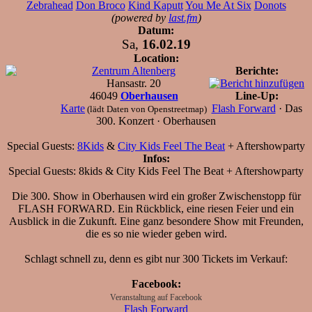
Zebrahead
Don Broco
Kind Kaputt
You Me At Six
Donots
(powered by
last.fm
)
Datum:
Sa,
16.02.19
Location:
Zentrum Altenberg
Berichte:
Hansastr. 20
46049
Oberhausen
Line-Up:
Karte
Flash Forward
· Das
(lädt Daten von Openstreetmap)
300. Konzert · Oberhausen
Special Guests:
8Kids
&
City Kids Feel The Beat
+ Aftershowparty
Infos:
Special Guests: 8kids & City Kids Feel The Beat + Aftershowparty
Die 300. Show in Oberhausen wird ein großer Zwischenstopp für
FLASH FORWARD. Ein Rückblick, eine riesen Feier und ein
Ausblick in die Zukunft. Eine ganz besondere Show mit Freunden,
die es so nie wieder geben wird.
Schlagt schnell zu, denn es gibt nur 300 Tickets im Verkauf:
Facebook:
Veranstaltung auf Facebook
Flash Forward