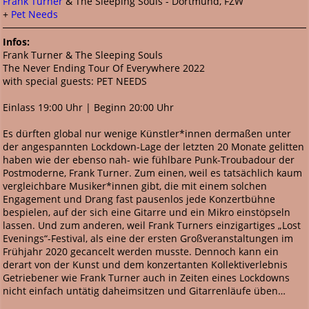
Frank Turner
& The Sleeping Souls - Dortmund, FZW
+
Pet Needs
Infos:
Frank Turner & The Sleeping Souls
The Never Ending Tour Of Everywhere 2022
with special guests: PET NEEDS
Einlass 19:00 Uhr | Beginn 20:00 Uhr
Es dürften global nur wenige Künstler*innen dermaßen unter
der angespannten Lockdown-Lage der letzten 20 Monate gelitten
haben wie der ebenso nah- wie fühlbare Punk-Troubadour der
Postmoderne, Frank Turner. Zum einen, weil es tatsächlich kaum
vergleichbare Musiker*innen gibt, die mit einem solchen
Engagement und Drang fast pausenlos jede Konzertbühne
bespielen, auf der sich eine Gitarre und ein Mikro einstöpseln
lassen. Und zum anderen, weil Frank Turners einzigartiges „Lost
Evenings“-Festival, als eine der ersten Großveranstaltungen im
Frühjahr 2020 gecancelt werden musste. Dennoch kann ein
derart von der Kunst und dem konzertanten Kollektiverlebnis
Getriebener wie Frank Turner auch in Zeiten eines Lockdowns
nicht einfach untätig daheimsitzen und Gitarrenläufe üben…