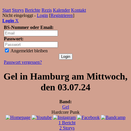
Start
Storys
Berichte
Rezis
Kalender
Kontakt
Nicht eingeloggt -
Login
[
Registrieren
]
Login
X
BS-Nummer oder Email:
Passwort:
Angemeldet bleiben
Passwort vergessen?
Gel in Hamburg am Mittwoch,
den 03.07.24
Band:
Gel
Hardcore Punk
1 Bericht
2 Storys