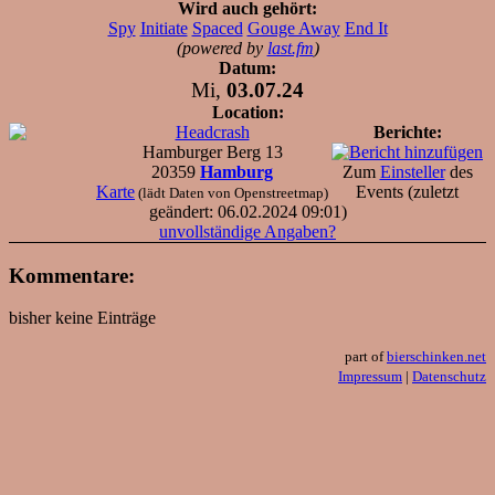
Wird auch gehört:
Spy
Initiate
Spaced
Gouge Away
End It
(powered by
last.fm
)
Datum:
Mi,
03.07.24
Location:
Headcrash
Berichte:
Hamburger Berg 13
20359
Hamburg
Zum
Einsteller
des
Karte
Events (zuletzt
(lädt Daten von Openstreetmap)
geändert: 06.02.2024 09:01)
unvollständige Angaben?
Kommentare:
bisher keine Einträge
part of
bierschinken.net
Impressum
|
Datenschutz