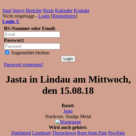
Start
Storys
Berichte
Rezis
Kalender
Kontakt
Nicht eingeloggt -
Login
[
Registrieren
]
Login
X
BS-Nummer oder Email:
Passwort:
Angemeldet bleiben
Passwort vergessen?
Jasta in Lindau am Mittwoch,
den 15.08.18
Band:
Jasta
Hardcore, Sludge Metal
Wird auch gehört:
Hatebreed
Lionheart
Throwdown
Born from Pain
Pro-Pain