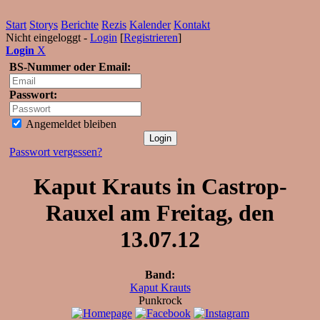
Start
Storys
Berichte
Rezis
Kalender
Kontakt
Nicht eingeloggt -
Login
[
Registrieren
]
Login
X
BS-Nummer oder Email:
Passwort:
Angemeldet bleiben
Passwort vergessen?
Kaput Krauts in Castrop-
Rauxel am Freitag, den
13.07.12
Band:
Kaput Krauts
Punkrock