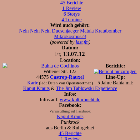
45 Berichte
1 Review
6 Storys
4 Termine
Wird auch gehört:
Nein Nein Nein
Duesenjaeger
Matula
Krautbomber
Mikrokosmos23
(powered by
last.fm
)
Datum:
Fr,
13.07.12
Location:
Bahia de Cochinos
Berichte:
Wittener Str. 122
44575
Castrop-Rauxel
Line-Up:
Karte
5 Jahre Bahía mit:
(lädt Daten von Openstreetmap)
Kaput Krauts
&
The Jim Tablowski Experience
Infos:
Infos auf.
www.kulturbucht.de
Facebook:
Veranstaltung auf Facebook
Kaput Krauts
Punkrock
aus Berlin & Ruhrgebiet
45 Berichte
1 Review