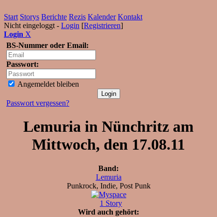
Start
Storys
Berichte
Rezis
Kalender
Kontakt
Nicht eingeloggt -
Login
[
Registrieren
]
Login
X
BS-Nummer oder Email:
Passwort:
Angemeldet bleiben
Passwort vergessen?
Lemuria in Nünchritz am
Mittwoch, den 17.08.11
Band:
Lemuria
Punkrock, Indie, Post Punk
1 Story
Wird auch gehört: