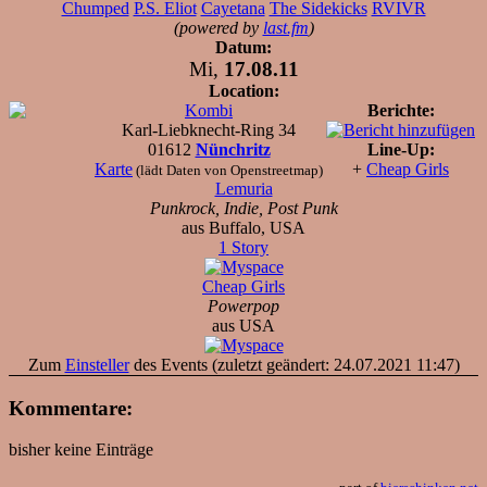
Chumped
P.S. Eliot
Cayetana
The Sidekicks
RVIVR
(powered by
last.fm
)
Datum:
Mi,
17.08.11
Location:
Kombi
Berichte:
Karl-Liebknecht-Ring 34
01612
Nünchritz
Line-Up:
Karte
+
Cheap Girls
(lädt Daten von Openstreetmap)
Lemuria
Punkrock, Indie, Post Punk
aus Buffalo, USA
1 Story
Cheap Girls
Powerpop
aus USA
Zum
Einsteller
des Events (zuletzt geändert: 24.07.2021 11:47)
Kommentare:
bisher keine Einträge