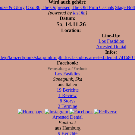
Wird auch gehört:
oze & Glory
Oxo 86
The Oppressed
The Old Firm Casuals
Stage Bott
(powered by
last.fm
)
Datum:
Sa,
14.11.26
Location:
Line-Up:
Los Fastidios
Arrested Denial
Infos:
h/de/p/konzert/punk/ska-punk-night-los-fastidios-arrested-denial-7416
Facebook:
Veranstaltung auf Facebook
Los Fastidios
Streetpunk, Ska
aus Italien
19 Berichte
1 Review
6 Storys
2 Termine
Arrested Denial
Punkrock
aus Hamburg
9 Berichte