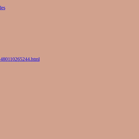
les
801480110265244.html