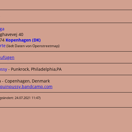
9
ga
ghavevej 40
674
Kopenhagen (DK)
rte
(lädt Daten von Openstreetmap)
ssy
- Punkrock, Philadelphia,PA
ga - Copenhagen, Denmark
equinpussy.bandcamp.com
 geändert: 24.07.2021 11:47)