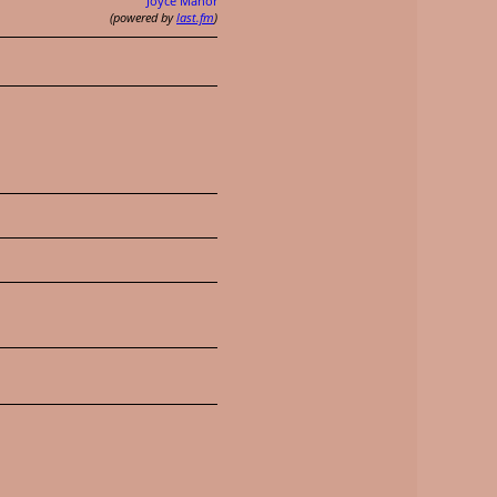
Joyce Manor
(powered by
last.fm
)