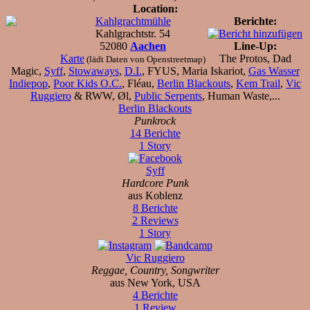
Location:
Kahlgrachtmühle
Berichte:
Kahlgrachtstr. 54
52080
Aachen
Line-Up:
Karte
The Protos, Dad
(lädt Daten von Openstreetmap)
Magic,
Syff
,
Stowaways
,
D.I.
, FYUS, Maria Iskariot,
Gas Wasser
Indiepop
,
Poor Kids O.C.
, Fléau,
Berlin Blackouts
,
Kem Trail
,
Vic
Ruggiero
& RWW, Øl,
Public Serpents
, Human Waste,...
Berlin Blackouts
Punkrock
14 Berichte
1 Story
Syff
Hardcore Punk
aus Koblenz
8 Berichte
2 Reviews
1 Story
Vic Ruggiero
Reggae, Country, Songwriter
aus New York, USA
4 Berichte
1 Review