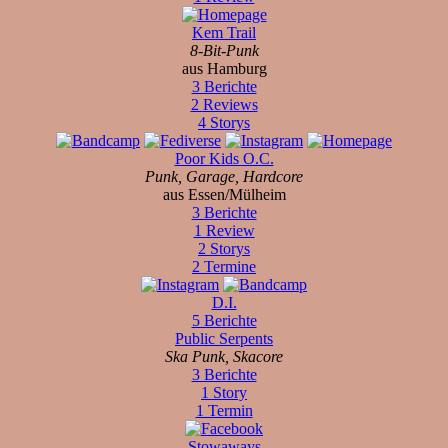
Kem Trail
8-Bit-Punk
aus Hamburg
3 Berichte
2 Reviews
4 Storys
Poor Kids O.C.
Punk, Garage, Hardcore
aus Essen/Mülheim
3 Berichte
1 Review
2 Storys
2 Termine
D.I.
5 Berichte
Public Serpents
Ska Punk, Skacore
3 Berichte
1 Story
1 Termin
Stowaways