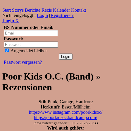
Start
Storys
Berichte
Rezis
Kalender
Kontakt
Nicht eingeloggt -
Login
[
Registrieren
]
Login
X
BS-Nummer oder Email:
Passwort:
Angemeldet bleiben
Passwort vergessen?
Poor Kids O.C. (Band) »
Rezensionen
Stil:
Punk, Garage, Hardcore
Herkunft:
Essen/Mülheim
https://www.instagram.com/poorkidsoc/
https://poorkidsoc.bandcamp.com/
Infos zuletzt geändert: 30.07.2026 23:33
Wird auch gehört: