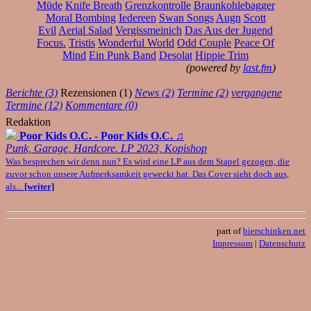
Müde
Knife Breath
Grenzkontrolle
Braunkohlebagger
Moral Bombing
Iedereen
Swan Songs
Augn
Scott
Evil
Aerial Salad
Vergissmeinich
Das Aus der Jugend
Focus.
Tristis
Wonderful World
Odd Couple
Peace Of
Mind
Ein Punk Band
Desolat
Hippie Trim
(powered by
last.fm
)
Berichte (3)
Rezensionen (1)
News (2)
Termine (2)
vergangene
Termine (12)
Kommentare (0)
Redaktion
Poor Kids O.C. - Poor Kids O.C.
♫
Punk, Garage, Hardcore. LP 2023, Kopishop
Was besprechen wir denn nun? Es wird eine LP aus dem Stapel gezogen, die
zuvor schon unsere Aufmerksamkeit geweckt hat. Das Cover sieht doch aus,
als...
[weiter]
part of
bierschinken.net
Impressum
|
Datenschutz