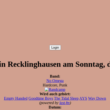
n Recklinghausen am Sonntag, d
Band:
No Omega
Hardcore, Punk
Wird auch gehört:
Empty Handed
Goodtime Boys
The Tidal Sleep
AYS
Way Down
(powered by
last.fm
)
Datum: