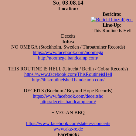
So,
03.08.14
Location:
Berichte:
Line-Up:
This Routine Is Hell
Deceits
Infos:
NO OMEGA (Stockholm, Sweden / Throatruiner Records)
https://www.facebook.com/noomega
http://noomega.bandcamp.com/
THIS ROUTINE IS HELL (Utrecht / Berlin / Cobra Records)
https://www.facebook.com/ThisRoutineisHell
http://thisroutineishell.bandcamp.com/
DECEITS (Bochum / Beyond Hope Records)
https://www.facebook.com/deceitshc
http://deceits.bandcamp.com/
+ VEGAN BBQ
https://www.facebook.com/statelessconcerts
www.akz-re.de
Facebook: