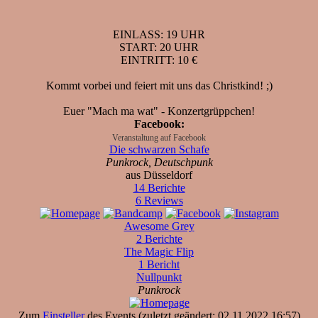
EINLASS: 19 UHR
START: 20 UHR
EINTRITT: 10 €
Kommt vorbei und feiert mit uns das Christkind! ;)
Euer "Mach ma wat" - Konzertgrüppchen!
Facebook:
Veranstaltung auf Facebook
Die schwarzen Schafe
Punkrock, Deutschpunk
aus Düsseldorf
14 Berichte
6 Reviews
Awesome Grey
2 Berichte
The Magic Flip
1 Bericht
Nullpunkt
Punkrock
Zum
Einsteller
des Events (zuletzt geändert: 02.11.2022 16:57)