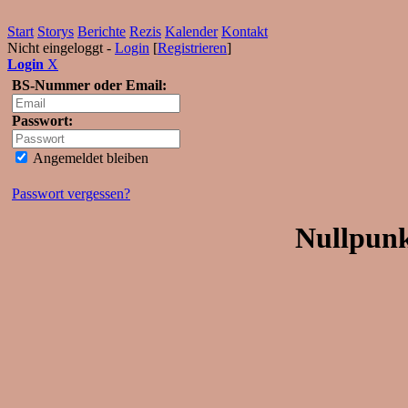
Start
Storys
Berichte
Rezis
Kalender
Kontakt
Nicht eingeloggt -
Login
[
Registrieren
]
Login
X
BS-Nummer oder Email:
Passwort:
Angemeldet bleiben
Passwort vergessen?
Nullpunk