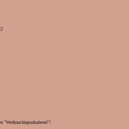
22
inen "Weihnachtspunkabend"!