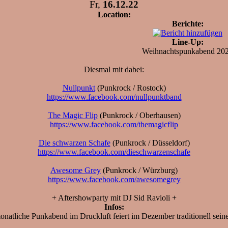
Fr,
16.12.22
Location:
Berichte:
Line-Up:
Weihnachtspunkabend 20
Diesmal mit dabei:
Nullpunkt
(Punkrock / Rostock)
https://www.facebook.com/nullpunktband
The Magic Flip
(Punkrock / Oberhausen)
https://www.facebook.com/themagicflip
Die schwarzen Schafe
(Punkrock / Düsseldorf)
https://www.facebook.com/dieschwarzenschafe
Awesome Grey
(Punkrock / Würzburg)
https://www.facebook.com/awesomegrey
+ Aftershowparty mit DJ Sid Ravioli +
Infos:
 monatliche Punkabend im Druckluft feiert im Dezember traditionell se